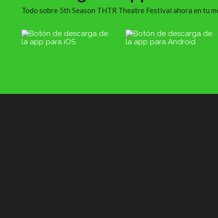
Todo sobre 5th Season THTR Theatre Festival ahora en tu m
DIRECCIÓN
CONTACTO
 Essex Street, Temple Bar
info@thtrfestival.c
London
+353 1234 1234