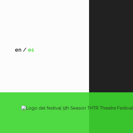
en
es